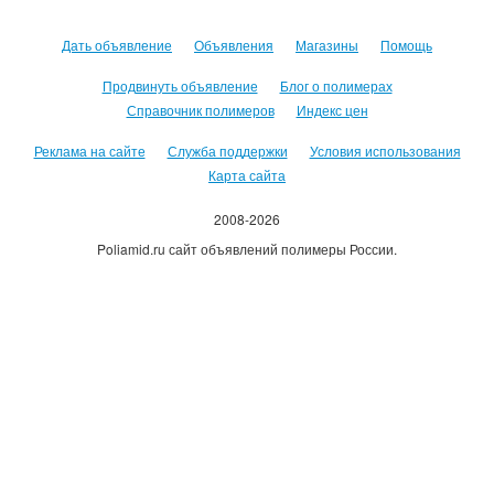
Дать объявление
Объявления
Магазины
Помощь
Продвинуть объявление
Блог о полимерах
Справочник полимеров
Индекс цен
Реклама на сайте
Служба поддержки
Условия использования
Карта сайта
2008-2026
Poliamid.ru сайт объявлений полимеры России.
Использование сайта, означает согласие с
Пользовательским
соглашением
.
Оплачивая услуги сайта, вы принимаете
оферту
.