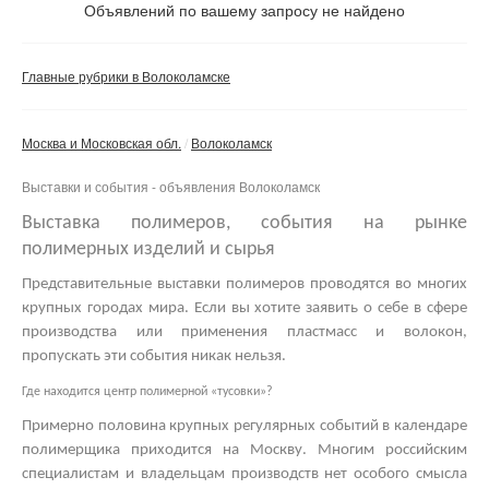
Не важно
Объявлений по вашему запросу не найдено
Валюта:
руб.
С фото
Главные рубрики в Волоколамске
Частные
Компании
Москва и Московская обл.
Волоколамск
Не важно
Выставки и события - объявления Волоколамск
Сбросить фильтр
Применить
Выставка полимеров, события на рынке
полимерных изделий и сырья
Представительные
выставки полимеров
проводятся во многих
крупных городах мира. Если вы хотите заявить о себе в сфере
производства или применения пластмасс и волокон,
пропускать эти события никак нельзя.
Где находится центр полимерной «тусовки»?
Примерно половина крупных регулярных событий в календаре
полимерщика приходится на Москву. Многим российским
специалистам и владельцам производств нет особого смысла