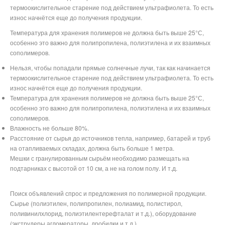
термоокислительное старение под действием ультрафиолета. То есть
износ начнётся еще до получения продукции.
Температура для хранения полимеров не должна быть выше 25°С,
особенно это важно для полипропилена, полиэтилена и их взаимных
сополимеров.
Нельзя, чтобы попадали прямые солнечные лучи, так как начинается
термоокислительное старение под действием ультрафиолета. То есть
износ начнётся еще до получения продукции.
Температура для хранения полимеров не должна быть выше 25°С,
особенно это важно для полипропилена, полиэтилена и их взаимных
сополимеров.
Влажность не больше 80%.
Расстояние от сырья до источников тепла, например, батарей и труб
на отапливаемых складах, должна быть больше 1 метра.
Мешки с гранулированным сырьём необходимо размещать на
подтарниках с высотой от 10 см, а не на голом полу. И т.д.
Поиск объявлений спрос и предложения по полимерной продукции.
Сырье (полиэтилен, полипропилен, полиамид, полистирол,
поливинилхлорид, полиэтилентерефталат и т.д.), оборудование
(экструдеры,агломераторы, дробилки и т.д.)