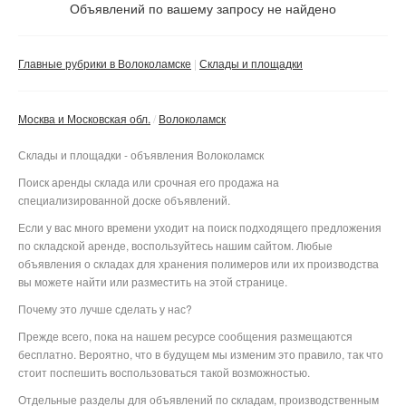
Не важно
Объявлений по вашему запросу не найдено
Валюта:
руб.
С фото
Главные рубрики в Волоколамске
Склады и площадки
Без посредников
Компания
Москва и Московская обл.
Волоколамск
Не важно
Склады и площадки - объявления Волоколамск
Сбросить фильтр
Применить
Поиск аренды склада или срочная его продажа на
специализированной доске объявлений.
Если у вас много времени уходит на поиск подходящего предложения
по складской аренде, воспользуйтесь нашим сайтом. Любые
объявления о складах для хранения полимеров или их производства
вы можете найти или разместить на этой странице.
Почему это лучше сделать у нас?
Прежде всего, пока на нашем ресурсе сообщения размещаются
бесплатно. Вероятно, что в будущем мы изменим это правило, так что
стоит поспешить воспользоваться такой возможностью.
Отдельные разделы для объявлений по складам, производственным