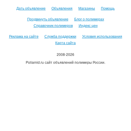
Дать объявление
Объявления
Магазины
Помощь
Продвинуть объявление
Блог о полимерах
Справочник полимеров
Индекс цен
Реклама на сайте
Служба поддержки
Условия использования
Карта сайта
2008-2026
Poliamid.ru сайт объявлений полимеры России.
Использование сайта, означает согласие с
Пользовательским
соглашением
.
Оплачивая услуги сайта, вы принимаете
оферту
.