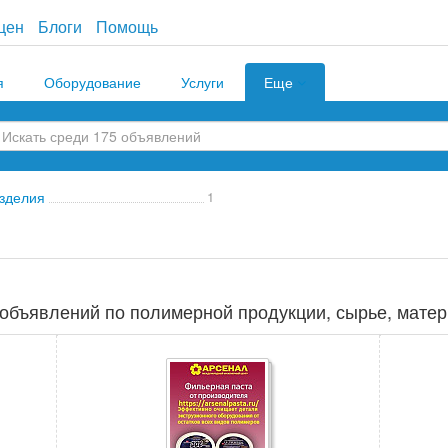
цен
Блоги
Помощь
я
Оборудование
Услуги
Еще
зделия
1
объявлений по полимерной продукции, сырье, матер