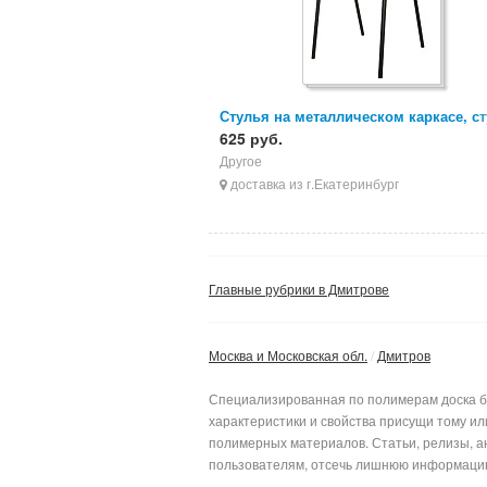
Стулья на металлическом каркасе, с
ИЗО, стулья для персонала
625 руб.
Другое
доставка из г.Екатеринбург
Главные рубрики в Дмитрове
Москва и Московская обл.
Дмитров
Специализированная по полимерам доска бе
характеристики и свойства присущи тому и
полимерных материалов. Статьи, релизы, а
пользователям, отсеч