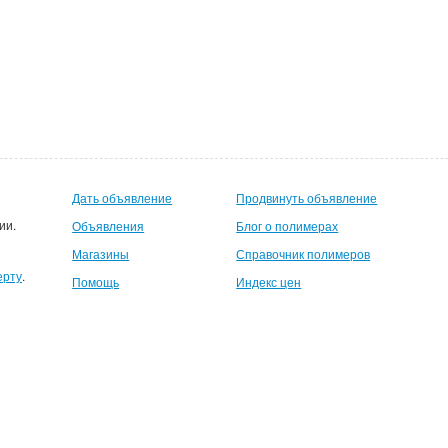
Дать объявление
Продвинуть объявление
ии.
Объявления
Блог о полимерах
Магазины
Справочник полимеров
ерту
.
Помощь
Индекс цен
шемуся пользователю 500руб на счет