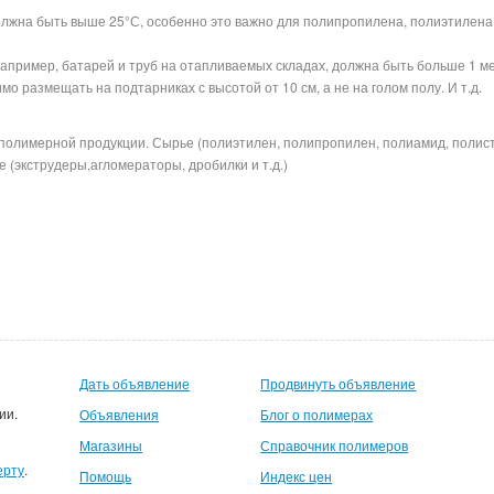
лжна быть выше 25°С, особенно это важно для полипропилена, полиэтилена
например, батарей и труб на отапливаемых складах, должна быть больше 1 м
о размещать на подтарниках с высотой от 10 см, а не на голом полу. И т.
полимерной продукции. Сырье (полиэтилен, полипропилен, полиамид, полис
 (экструдеры,агломераторы, дробилки и т.д.)
Дать объявление
Продвинуть объявление
ии.
Объявления
Блог о полимерах
Магазины
Справочник полимеров
ерту
.
Помощь
Индекс цен