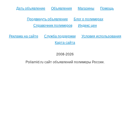
Дать объявление
Объявления
Магазины
Помощь
Продвинуть объявление
Блог о полимерах
Справочник полимеров
Индекс цен
Реклама на сайте
Служба поддержки
Условия использования
Карта сайта
2008-2026
Poliamid.ru сайт объявлений полимеры России.
Использование сайта, означает согласие с
Пользовательским
соглашением
.
Оплачивая услуги сайта, вы принимаете
оферту
.