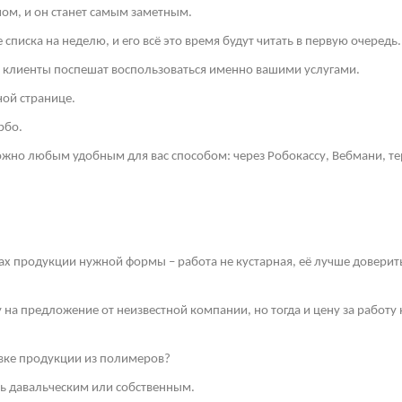
ом, и он станет самым заметным.
списка на неделю, и его всё это время будут читать в первую очередь.
и клиенты поспешат воспользоваться именно вашими услугами.
ной странице.
рбо.
но любым удобным для вас способом: через Робокассу, Вебмани, те
ах продукции нужной формы – работа не кустарная, её лучше довери
у на предложение от неизвестной компании, но тогда и цену за работ
ивке продукции из полимеров?
ть давальческим или собственным.