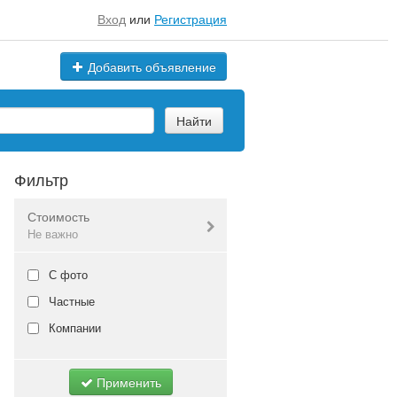
Вход
или
Регистрация
Добавить объявление
Найти
Фильтр
Стоимость
Не важно
Валюта:
руб.
С фото
Частные
Компании
Не важно
Применить