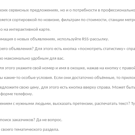
своих сервисных предложениях, но и о потребности в профессиональн
яется сортировкой по новизне, фильтрам по стоимости, станции метро
о на интерактивной карте.
рмация о новых объявлениях, используйте
RSS
-рассылку.
оего объявления? Для этого есть кнопка «посмотреть статистику» спра
но максимально удобным для вас.
я этого укажите свой номер и имя в окошке, нажав на кнопку с право
ы какие-то особые условия. Если они достаточно объёмные, то прило
редложите свою цену, для этого есть кнопка вверху справа. Может бы
 форме телефону.
ением с нужными людьми, высказать претензии, распечатать текст? 
поиск заказчиков? Да не вопрос.
своего тематического раздела.