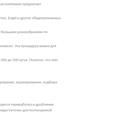
ные компании предлагают
mos
, Engel и других общепризнанных
ь большим разнообразием по
зчиком. Эта процедура важна для
300 до 500 штук. Понятно, что чем
ирования, экранирования, подбора
водится переработка и дробление
, недостаточно для полноценной