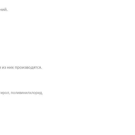
ний.
 из них производятся.
тирол, поливинилхлорид,