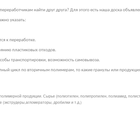
переработчикам найти друг друга? Для этого есть наша доска объявле
жно указать:
ся к переработке.
тоянию пластиковых отходов.
собы транспортировки, возможность самовывоза.
лный цикл по вторичным полимерам, то какие гранулы или продукция
полимерной продукции. Сырье (полиэтилен, полипропилен, полиамид, полис
 (экструдеры,агломераторы, дробилки и т.д.)