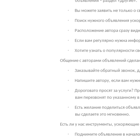
объявления – раздел «другие».
·
Вы можете заявить не только о 
·
Поиск нужного объявления ускор
·
Расположение автора сразу видн
·
Если вам регулярно нужна инфо
·
Хотите узнать о популярности св
Общение с авторами объявлений сдела
·
Заказывайте обратный звонок, дл
·
Напишите автору, если вам нужн
·
Дороговато просят за услуги? П
вам перезвонят по указанному в
·
Есть желание поделиться объявл
вы сделаете это мгновенно.
Есть ли у нас инструменты, ускоряющие 
·
Поднимите объявление в начало 