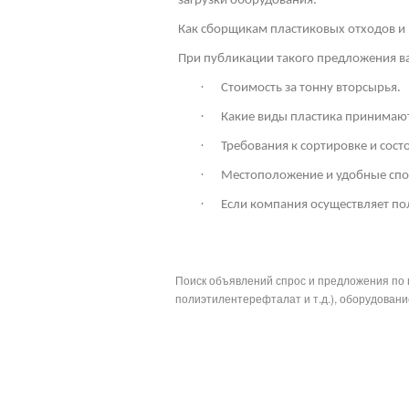
загрузки оборудования.
Как сборщикам пластиковых отходов и 
При публикации такого предложения ва
·
Стоимость за тонну вторсырья.
·
Какие виды пластика принимают
·
Требования к сортировке и сос
·
Местоположение и удобные спо
·
Если компания осуществляет по
Поиск объявлений спрос и предложения по 
полиэтилентерефталат и т.д.), оборудование