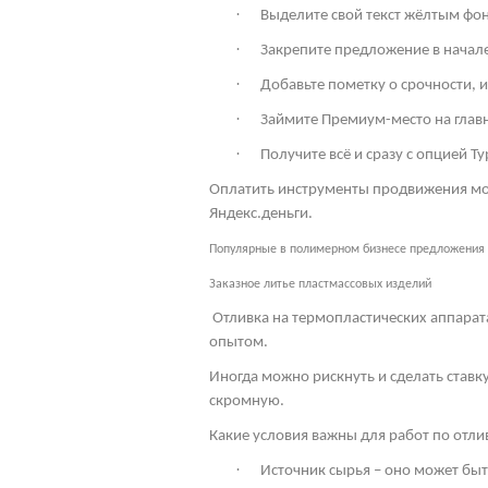
·
Выделите свой текст жёлтым фон
·
Закрепите предложение в начале 
·
Добавьте пометку о срочности, 
·
Займите Премиум-место на глав
·
Получите всё и сразу с опцией Ту
Оплатить инструменты продвижения мож
Яндекс.деньги.
Популярные в полимерном бизнесе предложения
Заказное литье пластмассовых изделий
Отливка на термопластических аппарат
опытом.
Иногда можно рискнуть и сделать ставк
скромную.
Какие условия важны для работ по отл
·
Источник сырья – оно может бы