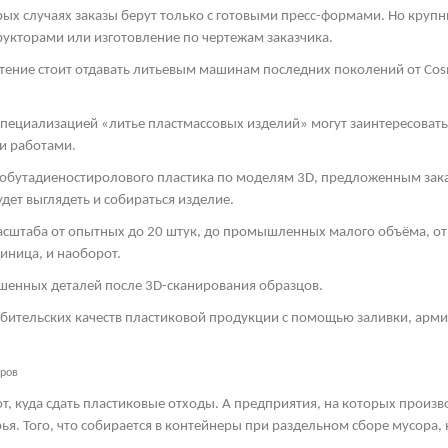
рых случаях заказы берут только с готовыми пресс-формами. Но круп
рукторами или изготовление по чертежам заказчика.
тение стоит отдавать литьевым машинам последних поколений от
Cos
пециализацией «литье пластмассовых изделий» могут заинтересоват
и работами.
обутадиеностиролового пластика по моделям 3
D
, предложенным зака
дет выглядеть и собираться изделие.
асштаба от опытных до 20 штук, до промышленных малого объёма, от 
иница, и наоборот.
шенных деталей после 3
D
-сканирования образцов.
ебительских качеств пластиковой продукции с помощью заливки, арм
еров
т, куда сдать пластиковые отходы. А предприятия, на которых произ
ья. Того, что собирается в контейнеры при раздельном сборе мусора