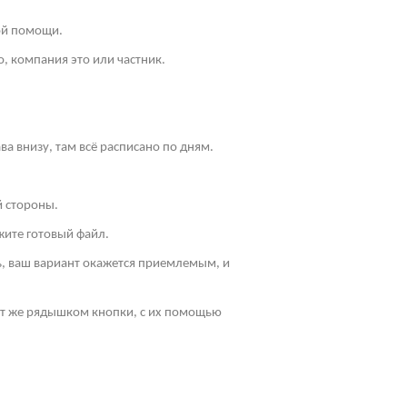
ой помощи.
, компания это или частник.
ва внизу, там всё расписано по дням.
й стороны.
жите готовый файл.
ть, ваш вариант окажется приемлемым, и
Тут же рядышком кнопки, с их помощью