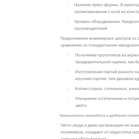
·
Наличие пресс-формы. В некото
проектирование с нуля их конст
·
Уровень оборудования. Предпоч
производителей.
Предложения инженерных центров со с
сравнению со стандартными заводским
·
Получение прототипов из акрил
предварительной оценки, как бу
·
Изготовление партий разного м
крупнее партия, тем дешевле ед
·
Копии старых, сломанных, изно
·
Улучшение эстетических и потр
цвета.
Промышленная переработка и дробление полим
Часто люди и даже организации не знаю
полимеров, страдают от недостатка сыр