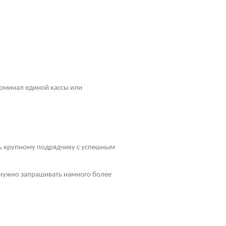
рминал единой кассы или
ть крупному подрядчику с успешным
у нужно запрашивать намного более