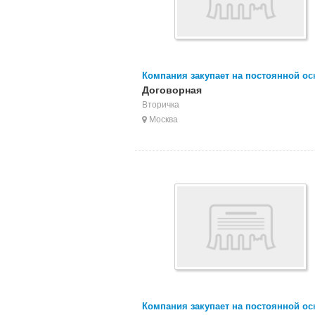
Компания закупает на постоянной ос
отходы, брак, ПОЛИПРОПИЛЕНА. Пле
Договорная
прозрачную и цветную, пле
Вторичка
Москва
Компания закупает на постоянной ос