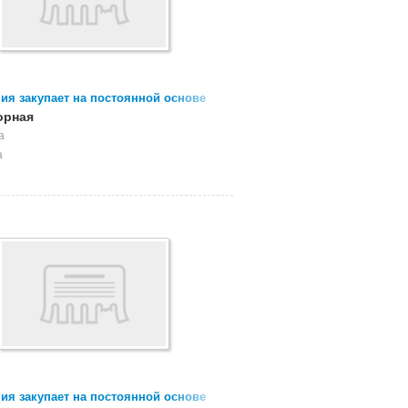
ия закупает на постоянной основе
, брак, сбор СТРЕТЧ пленки
орная
а
а
ия закупает на постоянной основе