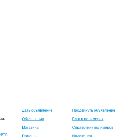
Дать объявление
Продвинуть объявление
ии.
Объявления
Блог о полимерах
Магазины
Справочник полимеров
ерту
.
Помощь
Индекс цен