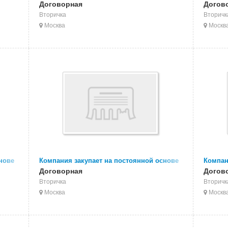
CD, DVD диски на переработку
Договорная
отходы
Догов
МИКС 
Вторичка
Вторичк
Москва
Москв
нове
Компания закупает на постоянной основе
Компан
отходы, брак, сбор ПЭТ бутылки,
Договорная
отходы
Догов
преформы
Вторичка
Вторичк
Москва
Москв