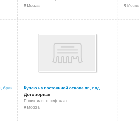
Москва
Москв
, брак
Куплю на постоянной основе пп, пвд
мешки из под первичной гранулы
Договорная
Полиэтилентерефталат
Москва