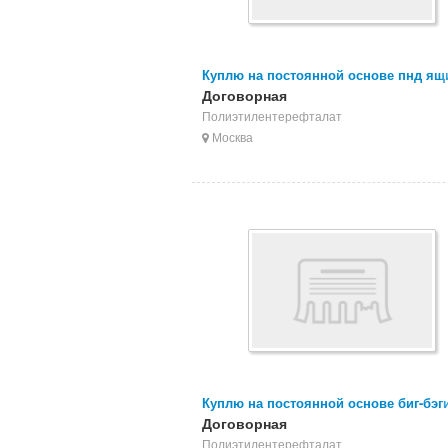
Куплю на постоянной основе пнд ящ
переработку
Договорная
Полиэтилентерефталат
Москва
Куплю на постоянной основе биг-бэги
ПП мешки б/у
Договорная
Полиэтилентерефталат