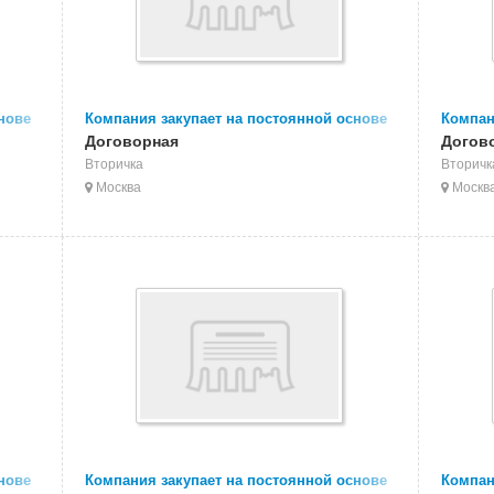
нове
Компания закупает на постоянной основе
Компан
нку
ПВХ мягкий
Договорная
отходы
Догов
Вторичка
Вторичк
Москва
Москв
нове
Компания закупает на постоянной основе
Компан