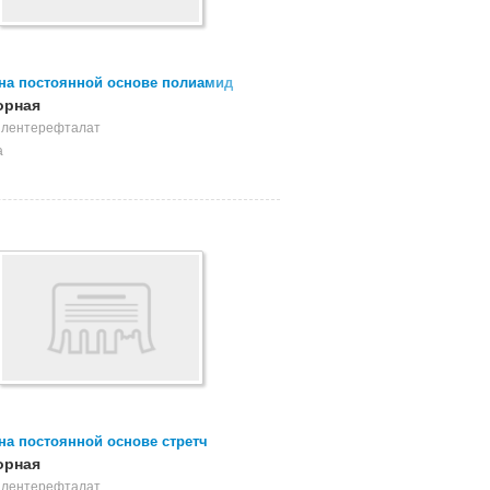
на постоянной основе полиамид
брезки, брак, отходы
орная
илентерефталат
а
на постоянной основе стретч
! Чистую, грязную
орная
илентерефталат