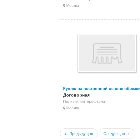
Москва
Куплю на постоянной основе обрезки
пвх от натяжных потолков
Договорная
Полиэтилентерефталат
Москва
← Предыдущая
Следующая →