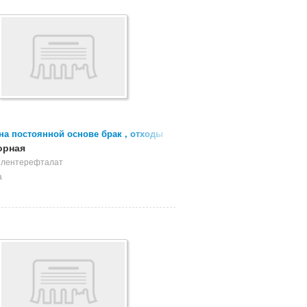
на постоянной основе брак , отходы
очной пленки
орная
илентерефталат
а