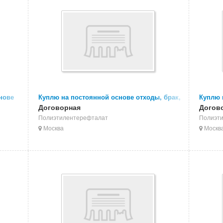
нове
Куплю на постоянной основе отходы, брак,
Куплю 
 БЭГИ
сбор ПОЛИПРОПИЛЕНОВЫХ (ПП) ведер
Договорная
упаков
Догов
Полиэтилентерефталат
Полиэт
Москва
Москв