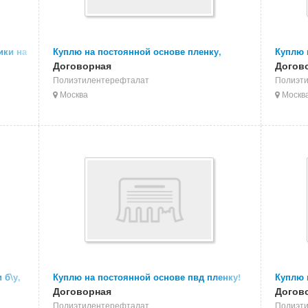
ики на
Куплю на постоянной основе пленку,
Куплю 
различные пластмассы на переработку
Договорная
(pa)! О
Догов
Полиэтилентерефталат
Полиэт
Москва
Москв
 б\у,
Куплю на постоянной основе пвд пленку!
Куплю 
Договорная
пленку
Догов
Полиэтилентерефталат
Полиэт