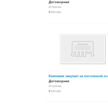
отходы, брак, сбор ПНД
Договорная
Вторичка
Москва
Компания закупает на постоянной ос
отходы, брак, сбор ПВД пленки
Договорная
Вторичка
Москва