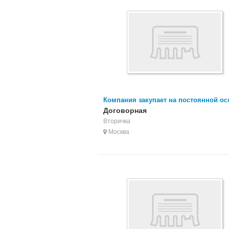
Компания закупает на постоянной ос
отходы, брак ПОЛИПРОПИЛЕНА. БИГ
Договорная
(рваные, целые), ПП МЕШК
Вторичка
Москва