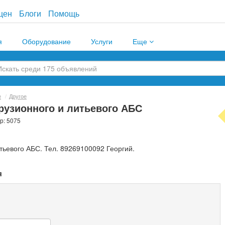
цен
Блоги
Помощь
я
Оборудование
Услуги
Еще
е
/
Другое
рузионного и литьевого АБС
р: 5075
тьевого АБС. Тел. 89269100092 Георгий.
я