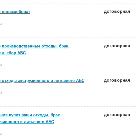
договорная
 поликарбонат
ва
договорная
 производственные отходы, брак,
ия, сбор АБС
ва
договорная
 отходы экструзионного и литьевого АБС
ва
договорная
ния купит ваши отходы, брак
узионного и литьевого АБС
ва