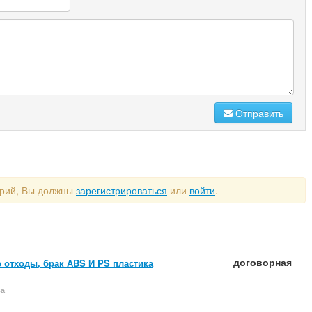
Отправить
арий, Вы должны
зарегистрироваться
или
войти
.
договорная
 отходы, брак АBS И PS пластика
ва