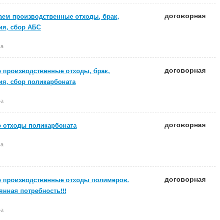
договорная
аем производственные отходы, брак,
ия, сбор АБС
ва
договорная
 производственные отходы, брак,
ия, сбор поликарбоната
ва
договорная
 отходы поликарбоната
ва
договорная
 производственные отходы полимеров.
янная потребность!!!
ва