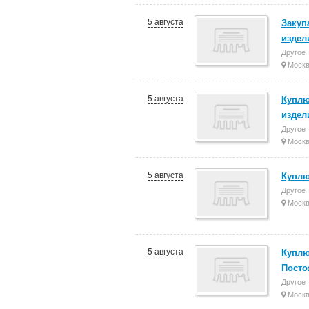
5 августа
Закуп
издел
Другое
Моск
5 августа
Куплю
издел
Другое
Моск
5 августа
Куплю
Другое
Моск
5 августа
Куплю
Посто
Другое
Моск