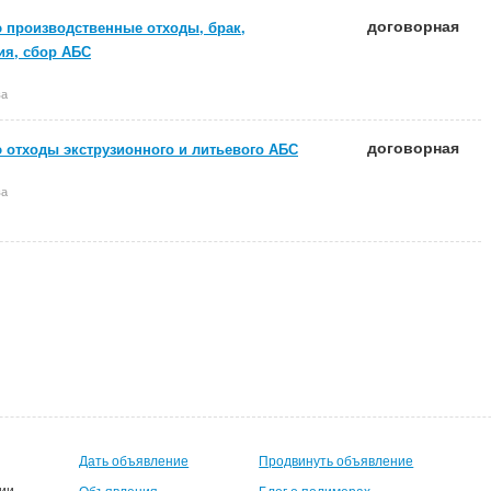
договорная
 производственные отходы, брак,
ия, сбор АБС
ва
договорная
 отходы экструзионного и литьевого АБС
ва
Дать объявление
Продвинуть объявление
ии.
Объявления
Блог о полимерах