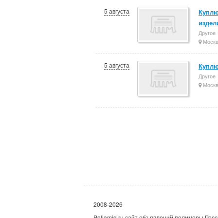
5 августа
Куплю
издел
Другое
Моск
5 августа
Куплю
Другое
Моск
2008-2026
Poliamid.ru сайт объявлений полимеры Росс