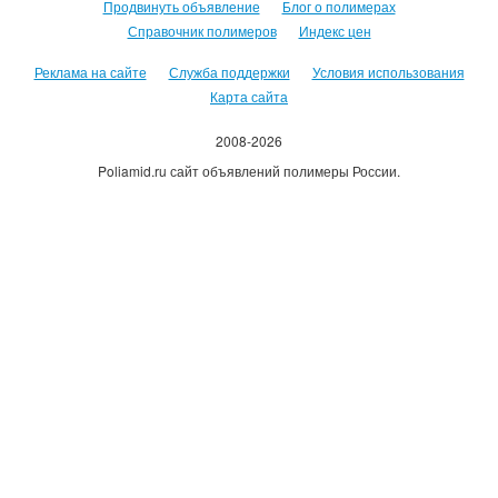
Продвинуть объявление
Блог о полимерах
Справочник полимеров
Индекс цен
Реклама на сайте
Служба поддержки
Условия использования
Карта сайта
2008-2026
Poliamid.ru сайт объявлений полимеры России.
Использование сайта, означает согласие с
Пользовательским
соглашением
.
Оплачивая услуги сайта, вы принимаете
оферту
.
Каждому зарегистрировавшемуся пользователю 500руб на счет