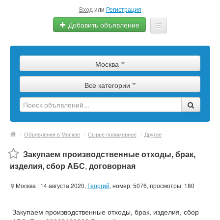
Вход
или
Регистрация
Добавить объявление
Главная
Москва
Сырье
Все категории
Изделия
Оборудование
Услуги
/
Объявления в Москве
/
Сырье полимерное
/
Другое
Еще
Закупаем производственные отходы, брак,
изделия, сбор АБС
,
договорная
Москва
| 14 августа 2020,
Георгий
, номер: 5076, просмотры: 180
Закупаем производственные отходы, брак, изделия, сбор