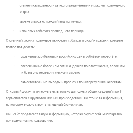
·
степени насыщенности рынка определёнными марками полимерного
сырья;
·
уровне спроса на каждый вид полимера;
·
ключевых событиях прошедшего периода.
Системный анализ полимеров включает таблицы и онлайн графики, которые
позволяют делать:
·
сравнение зарубежных и российских цен в рублёвом пересчёте,
·
отслеживание более чем сотни индексов по пластмассам, волокнам
и базовому нефтехимическому сырью;
·
самостоятельные выводы и прогнозы по интересующим аспектам.
Открытый доступ в интернете есть только для самых общих сведений про 9
термопластов с крупнотоннажным производством. Но это не та информация,
на котором можно строить успешный бизнес-план.
Наш сайт предлагает такую информацию, которая окупит себя многократно
при грамотном использовании.