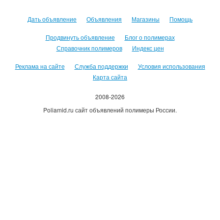
Дать объявление
Объявления
Магазины
Помощь
Продвинуть объявление
Блог о полимерах
Справочник полимеров
Индекс цен
Реклама на сайте
Служба поддержки
Условия использования
Карта сайта
2008-2026
Poliamid.ru сайт объявлений полимеры России.
Использование сайта, означает согласие с
Пользовательским
соглашением
.
Оплачивая услуги сайта, вы принимаете
оферту
.