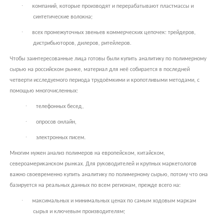
·
компаний, которые производят и перерабатывают пластмассы и
синтетические волокна;
·
всех промежуточных звеньев коммерческих цепочек: трейдеров,
дистрибьюторов, дилеров, ритейлеров.
Чтобы заинтересованные лица готовы были купить аналитику по полимерному
сырью на российском рынке, материал для неё собирается в последней
четверти исследуемого периода трудоёмкими и кропотливыми методами, с
помощью многочисленных:
·
телефонных бесед,
·
опросов онлайн,
·
электронных писем.
Многим нужен анализ полимеров на европейском, китайском,
североамериканском рынках. Для руководителей и крупных маркетологов
важно своевременно купить аналитику по полимерному сырью, потому что она
базируется на реальных данных по всем регионам, прежде всего на:
·
максимальных и минимальных ценах по самым ходовым маркам
сырья и ключевым производителям;