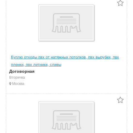
Куплю отходы пвх от натяжных потолков, пвх вырубки, пвх
пленки, пвх литники, сливы
Договорная
Вторичка
Москва