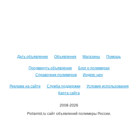
Дать объявление
Объявления
Магазины
Помощь
Продвинуть объявление
Блог о полимерах
Справочник полимеров
Индекс цен
Реклама на сайте
Служба поддержки
Условия использования
Карта сайта
2008-2026
Poliamid.ru сайт объявлений полимеры России.
Использование сайта, означает согласие с
Пользовательским
соглашением
.
Оплачивая услуги сайта, вы принимаете
оферту
.