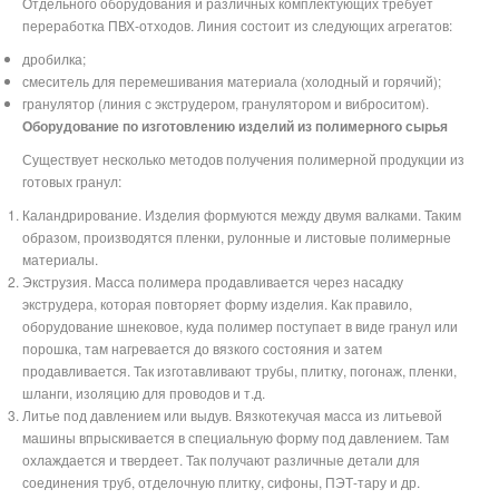
Отдельного оборудования и различных комплектующих требует
переработка ПВХ-отходов. Линия состоит из следующих агрегатов:
дробилка;
смеситель для перемешивания материала (холодный и горячий);
гранулятор (линия с экструдером, гранулятором и виброситом).
Оборудование по изготовлению изделий из полимерного сырья
Существует несколько методов получения полимерной продукции из
готовых гранул:
Каландрирование. Изделия формуются между двумя валками. Таким
образом, производятся пленки, рулонные и листовые полимерные
материалы.
Экструзия. Масса полимера продавливается через насадку
экструдера, которая повторяет форму изделия. Как правило,
оборудование шнековое, куда полимер поступает в виде гранул или
порошка, там нагревается до вязкого состояния и затем
продавливается. Так изготавливают трубы, плитку, погонаж, пленки,
шланги, изоляцию для проводов и т.д.
Литье под давлением или выдув. Вязкотекучая масса из литьевой
машины впрыскивается в специальную форму под давлением. Там
охлаждается и твердеет. Так получают различные детали для
соединения труб, отделочную плитку, сифоны, ПЭТ-тару и др.