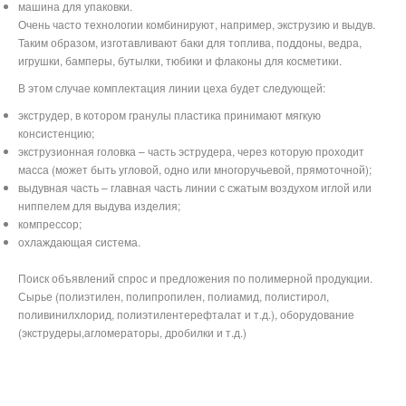
машина для упаковки.
Очень часто технологии комбинируют, например, экструзию и выдув.
Таким образом, изготавливают баки для топлива, поддоны, ведра,
игрушки, бамперы, бутылки, тюбики и флаконы для косметики.
В этом случае комплектация линии цеха будет следующей:
экструдер, в котором гранулы пластика принимают мягкую
консистенцию;
экструзионная головка – часть эструдера, через которую проходит
масса (может быть угловой, одно или многоручьевой, прямоточной);
выдувная часть – главная часть линии с сжатым воздухом иглой или
ниппелем для выдува изделия;
компрессор;
охлаждающая система.
Поиск объявлений спрос и предложения по полимерной продукции.
Сырье (полиэтилен, полипропилен, полиамид, полистирол,
поливинилхлорид, полиэтилентерефталат и т.д.), оборудование
(экструдеры,агломераторы, дробилки и т.д.)