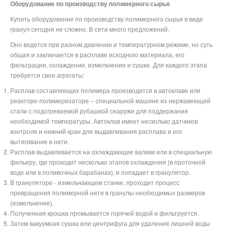
Оборудование по производству полимерного сырья
Купить оборудование по производству полимерного сырья в виде
гранул сегодня не сложно. В сети много предложений.
Оно ведется при разном давлении и температурном режиме, но суть
общая и заключается в расплаве исходного материала, его
фильтрации, охлаждении, измельчении и сушке. Для каждого этапа
требуется свои агрегаты:
Расплав составляющих полимера производится в автоклаве или
реакторе-полимеризаторе – специальной машине из нержавеющей
стали с подогреваемой рубашкой снаружи для поддержания
необходимой температуры. Автоклав имеет несколько датчиков
контроля и нижний кран для выдавливания расплава и его
вытягивание в нити.
Расплав выдавливается на охлаждающие валики или в специальную
фильеру, где проходит несколько этапов охлаждения (в проточной
воде или в поливочных барабанах), и попадает в гранулятор.
В грануляторе - измельчающем станке, проходит процесс
превращения полимерной нити в гранулы необходимых размеров
(измельчение).
Полученная крошка промывается горячей водой и фильтруется.
Затем вакуумная сушка или центрифуга для удаления лишней воды