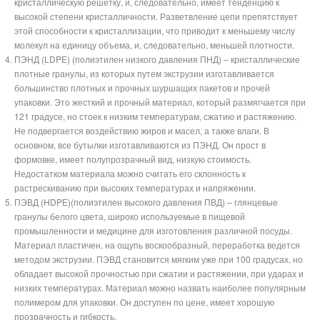
кристаллическую решетку, и, следовательно, имеет тенденцию к
высокой степени кристалличности. Разветвление цепи препятствует
этой способности к кристаллизации, что приводит к меньшему числу
молекул на единицу объема, и, следовательно, меньшей плотности.
ПЭНД (LDPE) (полиэтилен низкого давления ПНД) – кристаллические
плотные гранулы, из которых путем экструзии изготавливается
большинство плотных и прочных шуршащих пакетов и прочей
упаковки. Это жесткий и прочный материал, который размягчается при
121 градусе, но стоек к низким температурам, сжатию и растяжению.
Не подвергается воздействию жиров и масел, а также влаги. В
основном, все бутылки изготавливаются из ПЭНД. Он прост в
формовке, имеет полупрозрачный вид, низкую стоимость.
Недостатком материала можно считать его склонность к
растрескиванию при высоких температурах и напряжении.
ПЭВД (HDPE)(полиэтилен высокого давления ПВД) – глянцевые
гранулы белого цвета, широко используемые в пищевой
промышленности и медицине для изготовления различной посуды.
Материал пластичен, на ощупь воскообразный, переработка ведется
методом экструзии. ПЭВД становится мягким уже при 100 градусах, но
обладает высокой прочностью при сжатии и растяжении, при ударах и
низких температурах. Материал можно назвать наиболее популярным
полимером для упаковки. Он доступен по цене, имеет хорошую
прозрачность и гибкость.