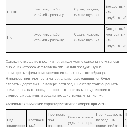
Бесцветный
Жесткий, слабо
Сухая, гладкая,
ПЭТФ
или
стойкий к разрыву
сильно шуршит
голубоватый
Бесцветный,
Жесткий, слабо
Сухая, гладкая,
желтоватый
ПК
стойкий к разрыву
сильно шуршит
или
голубоватый
Однако не всегда по внешним признакам можно однозначно установит
сырье, из которого изготовлена пленка или продукт. Нужно
посмотреть и физико-механические характеристики образца.
Например, при плотности материала меньше единицы он будет
плавать и держаться на поверхности воды. Поэтому стоит обращать
внимание на плотность, прочность, относительное удлинение и
стойкость к различным средам, воздействующим на пленку.
Физико-механические характеристики полимеров при 20°C
Прочность
Проницаемость
П
Относительное
Вид
Плотность
при
по водяным
п
удлинение при
полимеров
кг/м3
разрыве,
парам, г/м2 за
с