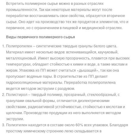
Встретить полимерное сырье можно в разных отраслях
промышленности. Так как некоторые материалы могут после
переработки восстанавливать свои свойства, образуется вторичное
сырье. Оно идет на производство тех же продуктов и элементов, что и
первичное, но с ограничением в пищевой и медицинской отраслях.
Виды первичного полимерного сырья
Полипропилен – синтетические твердые гранулы белого цвета.
Материал имеет несколько видов: вспенивающийся, каучуковый,
металлоценовый. Имеет высокую прозрачность, плавится при высоких
температурах, обладает стойкостью к химии и воде, а также маслам и
жирам. Упаковка из ПП может считаться «дышащей», так как она
пропускает водяные пары. В строительстве из ПП делают
гидроизоляционные материалы. Переработка полипропилена
ведется методом экструзии с раздувом.
Полистирол – твердый полимер, прозрачный, стеклообразный, с
гранулами овальной формы, отличается диэлектрическими
свойствами, радиоактивной устойчивостью, стойкостью к кислотам и
щелочам. Производство продукции из него выполняется методом
экструзии.
Полиэтилен находится в составе около 60% всех упаковок. Благодаря
простому химическому строению легко складывается в