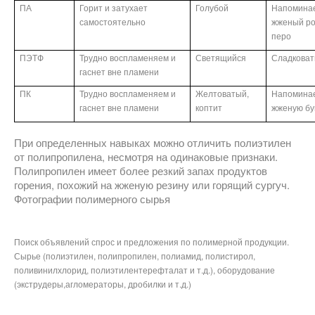
ПА
Горит и затухает
Голубой
Напомина
самостоятельно
жженый ро
перо
ПЭТФ
Трудно воспламеняем и
Светящийся
Сладкова
гаснет вне пламени
ПК
Трудно воспламеняем и
Желтоватый,
Напомина
гаснет вне пламени
коптит
жженую бу
При определенных навыках можно отличить полиэтилен
от полипропилена, несмотря на одинаковые признаки.
Полипропилен имеет более резкий запах продуктов
горения, похожий на жженую резину или горящий сургуч.
Фотографии полимерного сырья
Поиск объявлений спрос и предложения по полимерной продукции.
Сырье (полиэтилен, полипропилен, полиамид, полистирол,
поливинилхлорид, полиэтилентерефталат и т.д.), оборудование
(экструдеры,агломераторы, дробилки и т.д.)