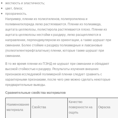
жесткость и эластичность;
цвет, блеск;
прозрачность.
Например, пленки из полиэтиленов, полипропилена и
поливинилхлорида легко растягиваются. Пленки из полиамида,
ацетата целлюлозы, полистирола растягиваются плохо. Пленки из
ацетата целлюлозы нестойки к раздиру, легко расщепляются в
направлении, перпендикулярном их ориентации, а также шуршат при
сминании. Более стойкие к раздиру полиамидные и лавсановые
(полиэтилентерефталатные) пленки, которые также шуршат при
сминании.
В то же время пленки из ПЭНД не шуршат при сминании и обладают
высокой стойкостью к раздиру. Результаты изучения внешних
признаков исследуемой полимерной пленки следует сравнить с
характерными признаками, после чего уже можно сделать некоторые
предварительные выводы.
Сравнительные свойства материалов
Качество
Наименование
Свойства
поверхности на
Окраска
материала
ощупь