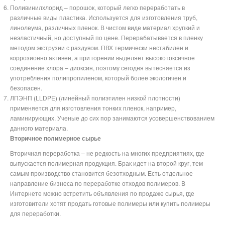
Поливинилхлорид – порошок, который легко переработать в
различные виды пластика. Используется для изготовления труб,
линолеума, различных пленок. В чистом виде материал хрупкий и
неэластичный, но доступный по цене. Перерабатывается в пленку
методом экструзии с раздувом. ПВХ термически нестабилен и
коррозионно активен, а при горении выделяет высокотоксичное
соединение хлора – диоксин, поэтому сегодня вытесняется из
употребления полипропиленом, который более экологичен и
безопасен.
ЛПЭНП (LLDPE) (линейный полиэтилен низкой плотности)
применяется для изготовления тонких пленок, например,
ламинирующих. Ученые до сих пор занимаются усовершенствованием
данного материала.
Вторичное полимерное сырье
Вторичная переработка – не редкость на многих предприятиях, где
выпускается полимерная продукция. Брак идет на второй круг, тем
самым производство становится безотходным. Есть отдельное
направление бизнеса по переработке отходов полимеров. В
Интернете можно встретить объявления по продаже сырья, где
изготовители хотят продать готовые полимеры или купить полимеры
для переработки.