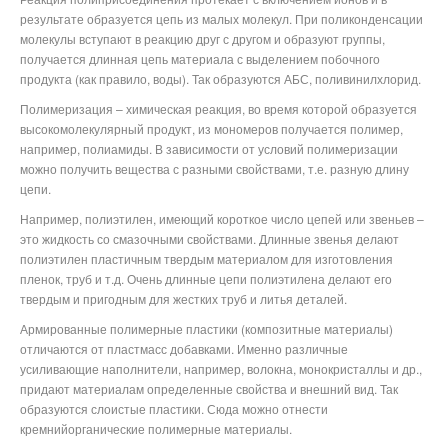
результате образуется цепь из малых молекул. При поликонденсации
молекулы вступают в реакцию друг с другом и образуют группы,
получается длинная цепь материала с выделением побочного
продукта (как правило, воды). Так образуются АБС, поливинилхлорид.
Полимеризация – химическая реакция, во время которой образуется
высокомолекулярный продукт, из мономеров получается полимер,
например, полиамиды. В зависимости от условий полимеризации
можно получить вещества с разными свойствами, т.е. разную длину
цепи.
Например, полиэтилен, имеющий короткое число цепей или звеньев –
это жидкость со смазочными свойствами. Длинные звенья делают
полиэтилен пластичным твердым материалом для изготовления
пленок, труб и т.д. Очень длинные цепи полиэтилена делают его
твердым и пригодным для жестких труб и литья деталей.
Армированные полимерные пластики (композитные материалы)
отличаются от пластмасс добавками. Именно различные
усиливающие наполнители, например, волокна, монокристаллы и др.,
придают материалам определенные свойства и внешний вид. Так
образуются слоистые пластики. Сюда можно отнести
кремнийорганические полимерные материалы.