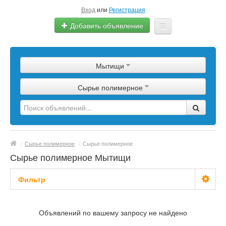
Вход
или
Регистрация
Добавить объявление
Главная
Мытищи
Сырье
Сырье полимерное
Изделия
Оборудование
Услуги
/
Сырье полимерное
/
Сырье полимерное
Еще
Сырье полимерное Мытищи
Фильтр
С фото
Объявлений по вашему запросу не найдено