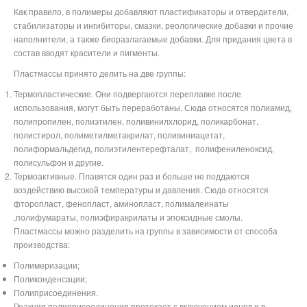
Как правило, в полимеры добавляют пластификаторы и отвердители,
стабилизаторы и ингибиторы, смазки, реологические добавки и прочие
наполнители, а также биоразлагаемые добавки. Для придания цвета в
состав вводят красители и пигменты.
Пластмассы принято делить на две группы:
Термопластические. Они подвергаются переплавке после
использования, могут быть переработаны. Сюда относятся полиамид,
полипропилен, полиэтилен, поливинилхлорид, поликарбонат,
полистирол, полиметилметакрилат, поливиниацетат,
полиформальдегид,
полиэтилентерефталат,
полифениленоксид,
полисульфон
и другие.
Термоактивные. Плавятся один раз и больше не поддаются
воздействию высокой температуры и давления. Сюда относятся
фторопласт, фенопласт, аминопласт,
полималеинаты
,полифумараты, полиэфиракрилаты и эпоксидные смолы
.
Пластмассы можно разделить на группы в зависимости от способа
производства:
Полимеризации;
Поликонденсации;
Полиприсоединения.
Реакция полиприсоединения протекает с включением ионов и в