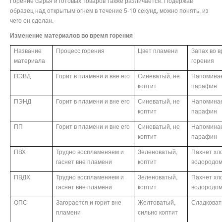
Горение сырья и готовых товаров также различается. Подержав
образец над открытым огнем в течение 5-10 секунд, можно понять, из
чего он сделан.
Изменение материалов во время горения
Название
Процесс горения
Цвет пламени
Запах во 
материала
горения
ПЭВД
Горит в пламени и вне его
Синеватый, не
Напомина
коптит
парафин
ПЭНД
Горит в пламени и вне его
Синеватый, не
Напомина
коптит
парафин
ПП
Горит в пламени и вне его
Синеватый, не
Напомина
коптит
парафин
ПВХ
Трудно воспламеняем и
Зеленоватый,
Пахнет хл
гаснет вне пламени
коптит
водородо
ПВДХ
Трудно воспламеняем и
Зеленоватый,
Пахнет хл
гаснет вне пламени
коптит
водородо
ОПС
Загорается и горит вне
Желтоватый,
Сладкова
пламени
сильно коптит