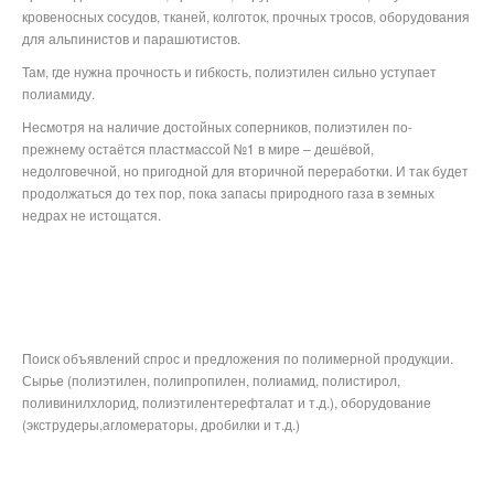
кровеносных сосудов, тканей, колготок, прочных тросов, оборудования
для альпинистов и парашютистов.
Там, где нужна прочность и гибкость, полиэтилен сильно уступает
полиамиду.
Несмотря на наличие достойных соперников, полиэтилен по-
прежнему остаётся пластмассой №1 в мире – дешёвой,
недолговечной, но пригодной для вторичной переработки. И так будет
продолжаться до тех пор, пока запасы природного газа в земных
недрах не истощатся.
Поиск объявлений спрос и предложения по полимерной продукции.
Сырье (полиэтилен, полипропилен, полиамид, полистирол,
поливинилхлорид, полиэтилентерефталат и т.д.), оборудование
(экструдеры,агломераторы, дробилки и т.д.)