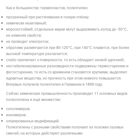
Как и большинство термопластов, полиэтилен:
прозрачный при растягивании в тонкую плёнку;
химически неактивный;
морозостойкий, отдельные марки могут выдерживать холод до -50°С,
не изменяя свойств;
не проводит электроток;
обратимо размягчается при 80-120°С, при 140°С плавится, при более
высокой температуре разлагается;
слабо прилипает к поверхности, то есть обладает низкой адгезией;
нестабилизированные разновидности подвержены термостарению и
фотостарению, то есть со временем становятся хрупкими, выделяют
ядовитые вещества, но прочность при этом немного повышается.
Впервые получили полиэтилен в Германии в 1899 году.
Сейчас химическая промышленность производит 11 основных видов
полиэтилена и ещё множество:
сополимеров;
иономеров;
хлорированных модификаций.
Полиэтилены с разными свойствами получают из похожих газовых
смесей, на которые действуют различными: