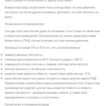
Чем отличается полиэтилен от других пластиков?
В мире пластмасс полиэтилен пока господствует, но ему уверенно
наступают на пятки другие полимеры. Догоняют, но пока обогнать не
могут.
Полиэтилен и полипропилен
Эти два пластика похожи даже по названию, а не только по свойствам
и областям применения. Полипропилен по своим характеристикам
ближе всего к ПНД, так как получают его при низком давлении.
Основные отличия ПП от ПЭ в то, что у полипропилена:
немного меньше плотность;
температура плавления на 40°С больше и равна +180°С;
поверхность более плотная и гладкая, поэтому легче моется;
больше прочность, но меньше эластичность;
намного ниже морозостойкость, теряет свои свойства при -5°С;
цена обычно выше или равна стоимости самых дорогих марок ПНД.
Предпочтение полиэтилену перед полипропиленом стоит отдать при
производстве изделий, для которых морозостойкость и гибкость
важнее прочности – дешёвой упаковки, плёнок. А также труб,
одновременно и прочных, и эластичных.
Полиэтилен и поливинилхлорид