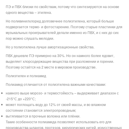
ПЭ и ПВХ близки по свойствам, потому что синтезируются на основе
одного вещества – этилена.
Но поливинилхлорид долговечнее полиэтилена, который больше
подвергается термо- и фотостарению. Поэтому старые пластинки для
музыкальных проигрывателей делали именно из ПВХ, и с них до сих
пор можно слушать мелодии.
Но у полиэтилена лучше амортизационные свойства.
ПВХ дешевле ПЭ примерно на 30%. Но он намного более ядовит,
выделяет хлорсодержащие вещества при разложении и горении.
Поэтому остаётся на 2 месте в мировом производстве.
Полиэтилен и полиамид
Полиамид отличается от полиэтилена важными качествами:
намного выше морозо- и термостойкость – выдерживает диапазон с
-215°С до +220°С;
может поглощать воду до 12% от своей массы, и во влажном
состоянии становится электропроводным;
вытягивается в прочные волокна или плёнки.
Такие особенности полиамида позволяют использовать его для
производства шлангов, протезов, хирургических нитей, искусственных