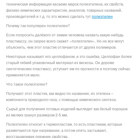
техническая информация касаемо марок полиэтилена, их свойств,
физико-химических характеристик, аналогов, товарных названий,
производителей и т.д. то это можно сделать тут
полиэтилен
Почему так популярен полиэтилен?
Если попросить далёкого от химии человека назвать какую-нибудь
пластмассу, он скорее всего скажет «полиэтилен». Но не все могут
объяснить, чем этот пластик отличается от других полимеров.
Некоторые называют его целлофаном, и это ошибка. Целлофан более
старый гибкий упаковочный материал из вискозы. Он дороже
синтетических пластмасс, уступает им по прочности и поэтому сейчас
применяется мало.
Что такое полиэтилен?
Получают этот пластик, как видно по названию, из этилена –
компонента природного газа, с помощью химического синтеза.
Сырьё для получения готовых изделий выглядит как белый порошок
из мелких гранул размером 2-5 мм.
Полиэтилен относит к термопластам, то есть пластикам, которые
размягчаются при нагревании, а потом опять застывают,
восстанавливая прежние свойства.