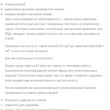
температурой;
давлением: высоким, средним или низким;
инициаторами и катализаторами.
Здесь прослеживается закономерность – чем большее давление
применяется в ходе синтеза, тем меньше плотность у полученного
сырья. Поэтому полиэтилен, полученный при высоком давлении, или
ПВД, обладает более низкой плотностью, и по-другому называется
ПЭНП.
3
Разбежка плотности от самой низкой 0,9 г/см
до самой высокой 0,96 г/
3
см
, то есть не очень большая.
Для чего используют полиэтилен?
Трудно представить в 21 веке быт какого-то человека, работу
предприятия или учреждения любой сферы без полиэтиленовых
изделий. Полиэтилен нужен даже тем, кто может позволить окружить
себя предметами исключительно из чистого золота.
После переработки гранулированный полиэтиленовый порошок
превращается в массу нужных вещей.
Получают изделия из плёнки:
покрытие для парников;
пакеты для пищевой и непищевой продукции;