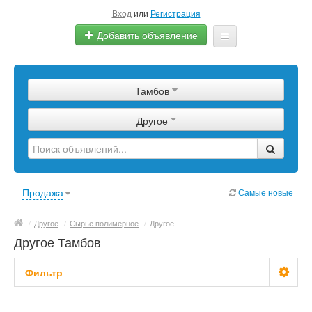
Вход
или
Регистрация
Добавить объявление
Главная
Тамбов
Сырье
Другое
Изделия
Оборудование
Услуги
Продажа
Самые новые
Еще
/
Другое
/
Сырье полимерное
/
Другое
Другое Тамбов
Фильтр
Цена