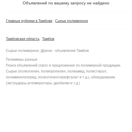
Не важно
Объявлений по вашему запросу не найдено
Валюта:
руб.
С фото
Главные рубрики в Тамбове
Сырье полимерное
Частные
Компании
Тамбовская область
Тамбов
Не важно
Сырье полимерное, Другое - объявления Тамбов
Сбросить фильтр
Применить
Полимеры разные
Поиск объявлений спрос и предложения по полимерной продукции.
Сырье (полиэтилен, полипропилен, полиамид, полистирол,
поливинилхлорид, полиэтилентерефталат и т.д.), оборудование
(экструдеры,агломераторы, дробилки и т.д.)