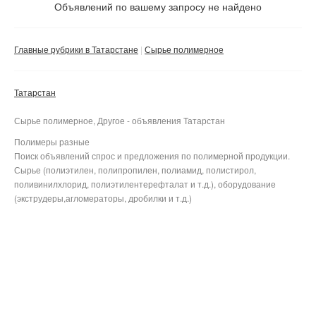
Не важно
Объявлений по вашему запросу не найдено
Валюта:
руб.
С фото
Главные рубрики в Татарстане
Сырье полимерное
Частные
Компании
Татарстан
Не важно
Сырье полимерное, Другое - объявления Татарстан
Сбросить фильтр
Применить
Полимеры разные
Поиск объявлений спрос и предложения по полимерной продукции.
Сырье (полиэтилен, полипропилен, полиамид, полистирол,
поливинилхлорид, полиэтилентерефталат и т.д.), оборудование
(экструдеры,агломераторы, дробилки и т.д.)