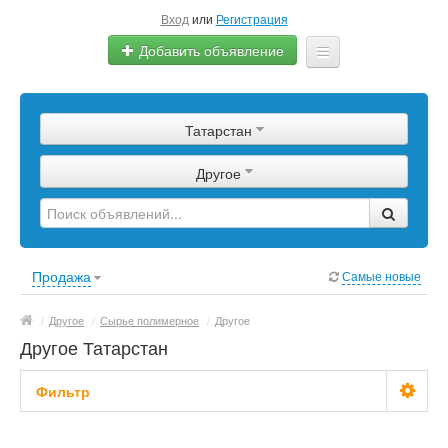
Вход
или
Регистрация
Добавить объявление
Главная
Татарстан
Сырье
Другое
Изделия
Оборудование
Услуги
Продажа
Самые новые
Еще
/
Другое
/
Сырье полимерное
/
Другое
Другое Татарстан
Фильтр
Цена