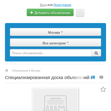
Вход
или
Регистрация
Добавить объявление
Главная
Москва
Сырье
Все категории
Изделия
Оборудование
Услуги
/
Объявления в Москве
Еще
Специализированная доска объявлений по
полимерной продукции, сырье, материалы,
цены, марки