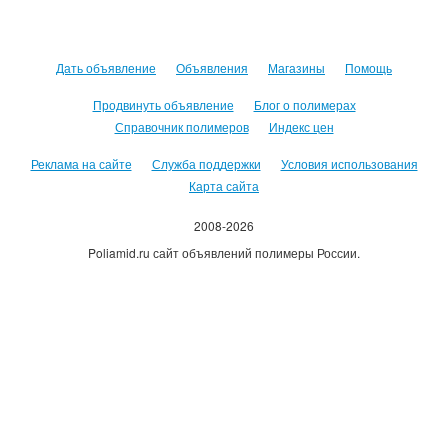
Дать объявление
Объявления
Магазины
Помощь
Продвинуть объявление
Блог о полимерах
Справочник полимеров
Индекс цен
Реклама на сайте
Служба поддержки
Условия использования
Карта сайта
2008-2026
Poliamid.ru сайт объявлений полимеры России.
Использование сайта, означает согласие с
Пользовательским
соглашением
.
Оплачивая услуги сайта, вы принимаете
оферту
.