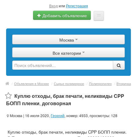
Вход
или
Регистрация
Добавить объявление
Главная
Москва
Сырье
Все категории
Изделия
Оборудование
Услуги
/
Объявления в Москве
/
Сырье полимерное
/
Полипропилен
/
Вторичка
Еще
Куплю отходы, брак печати, неликвиды CPP
БОПП пленки
,
договорная
Москва
| 16 июля 2020,
Георгий
, номер: 4933, просмотры: 128
Куплю отходы, брак печати, неликвиды CPP БОПП пленки.