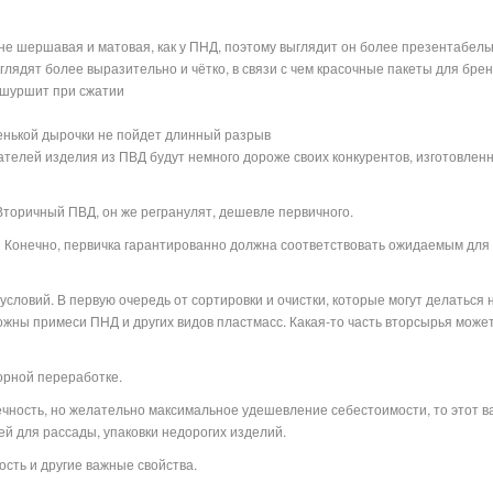
 не шершавая и матовая, как у ПНД, поэтому выглядит он более презентабель
ыглядят более выразительно и чётко, в связи с чем красочные пакеты для бр
 шуршит при сжатии
сенькой дырочки не пойдет длинный разрыв
ателей изделия из ПВД будут немного дороже своих конкурентов, изготовлен
Вторичный ПВД, он же регранулят, дешевле первичного.
? Конечно, первичка гарантированно должна соответствовать ожидаемым для 
условий. В первую очередь от сортировки и очистки, которые могут делаться 
ожны примеси ПНД и других видов пластмасс. Какая-то часть вторсырья может
орной переработке.
ечность, но желательно максимальное удешевление себестоимости, то этот 
ей для рассады, упаковки недорогих изделий.
ость и другие важные свойства.