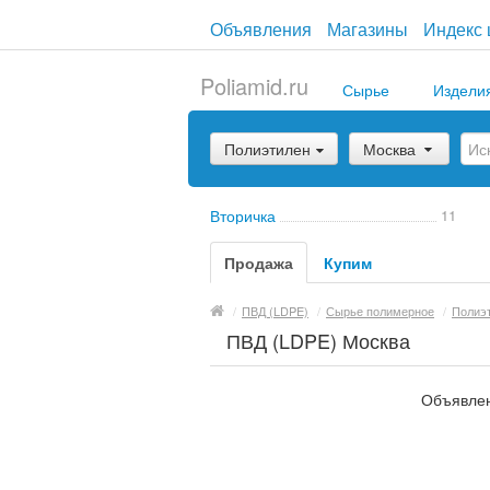
Объявления
Магазины
Индекс 
Poliamid.ru
Сырье
Издели
Полиэтилен
Москва
Вторичка
11
Продажа
Купим
/
ПВД (LDPE)
/
Сырье полимерное
/
Полиэ
ПВД (LDPE) Москва
Объявлен