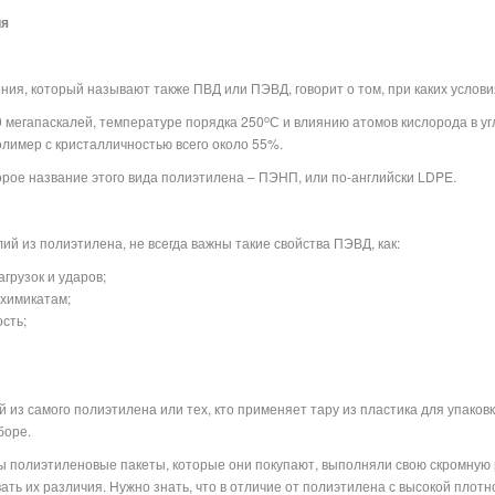
ия
ия, который называют также ПВД или ПЭВД, говорит о том, при каких услови
о
 мегапаскалей, температуре порядка 250
С и влиянию атомов кислорода в у
олимер с кристалличностью всего около 55%.
рое название этого вида полиэтилена – ПЭНП, или по-английски LDPE.
ий из полиэтилена, не всегда важны такие свойства ПЭВД, как:
грузок и ударов;
 химикатам;
сть;
из самого полиэтилена или тех, кто применяет тару из пластика для упаковк
боре.
ы полиэтиленовые пакеты, которые они покупают, выполняли свою скромную р
ть их различия. Нужно знать, что в отличие от полиэтилена с высокой плотно