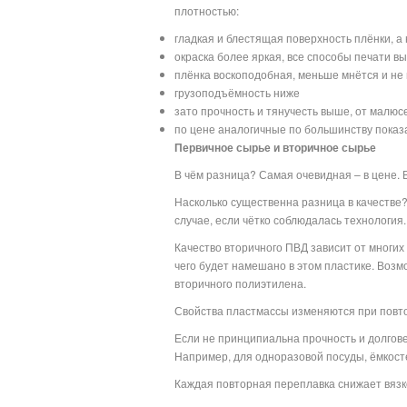
плотностью:
гладкая и блестящая поверхность плёнки, а
окраска более яркая, все способы печати в
плёнка воскоподобная, меньше мнётся и не
грузоподъёмность ниже
зато прочность и тянучесть выше, от малю
по цене аналогичные по большинству показ
Первичное сырье и вторичное сырье
В чём разница? Самая очевидная – в цене. 
Насколько существенна разница в качестве
случае, если чётко соблюдалась технология.
Качество вторичного ПВД зависит от многих 
чего будет намешано в этом пластике. Возм
вторичного полиэтилена.
Свойства пластмассы изменяются при повт
Если не принципиальна прочность и долгов
Например, для одноразовой посуды, ёмкост
Каждая повторная переплавка снижает вязк