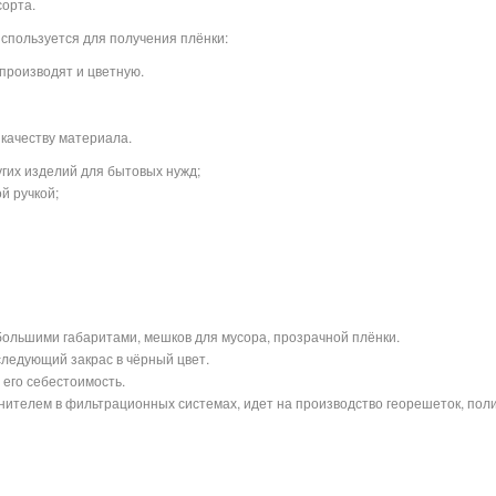
сорта.
 используется для получения плёнки:
 производят и цветную.
 качеству материала.
гих изделий для бытовых нужд;
й ручкой;
большими габаритами, мешков для мусора, прозрачной плёнки.
следующий закрас в чёрный цвет.
 его себестоимость.
ителем в фильтрационных системах, идет на производство георешеток, пол