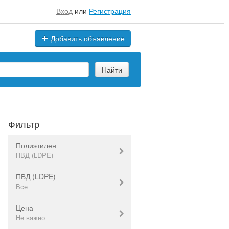
Вход
или
Регистрация
Добавить объявление
Найти
Фильтр
Полиэтилен
ПВД (LDPE)
ПВД (LDPE)
ПНД (HDPE)
Все
ПВД (LDPE)
Другие марки полиэтилена
Цена
Вторичка
Не важно
Все
Все