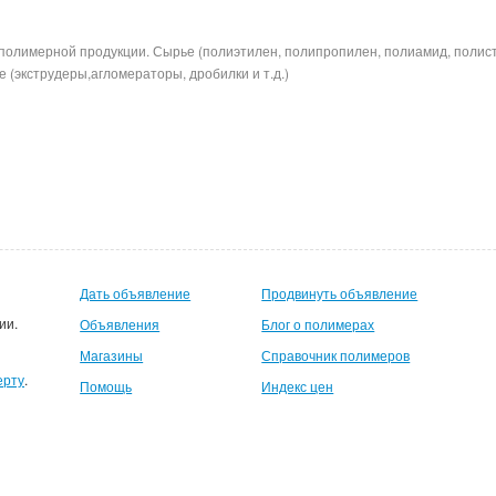
полимерной продукции. Сырье (полиэтилен, полипропилен, полиамид, полис
 (экструдеры,агломераторы, дробилки и т.д.)
Дать объявление
Продвинуть объявление
ии.
Объявления
Блог о полимерах
Магазины
Справочник полимеров
ерту
.
Помощь
Индекс цен