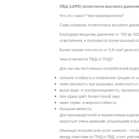
ПВД (LDPE) полиэтилен высокого давлен
Что это такое? Чем привлекателен?
Само название полиэтилена высокого давлен
Благодаря мощному давлению от 150 до 300
ответвления, и получается более рыхлый п
3
Более низкая плотность от 0,9 г/см
дала вто
Чем отличается ПВД от ПНД?
Для нас как постоянных потребителей издел
сильнее стойкость к появлению трещин от на
ниже прочность при разрывах, инертность к
выше водо- и газопроницаемость, прозрачно
при ударе даёт более глухой звук;
ниже термо- и морозостойкость;
большая мягкость.
Для производителей и перевозчиков изделий 
оказаться очень важными, решающими в вы
Обычные потребители хотят немного - чтоб
между пакетами из ПНД и ПВД, стоит учитыва