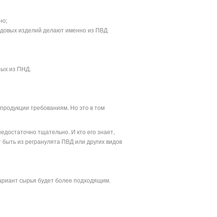
Жулебино
Тёплый Стан
Чертановская
Ясенево
но;
Южная
Новоясеневская
ендовых изделий делают именно из ПВД
Пражская
Улица академика Янгеля
ных из ПНД.
Аннино
Бульвар Дмитрия Донского
продукции требованиям. Но это в том
недостаточно тщательно. И кто его знает,
 быть из регранулята ПВД или других видов
вариант сырья будет более подходящим.