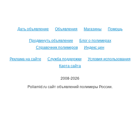
Дать объявление
Объявления
Магазины
Помощь
Продвинуть объявление
Блог о полимерах
Справочник полимеров
Индекс цен
Реклама на сайте
Служба поддержки
Условия использования
Карта сайта
2008-2026
Poliamid.ru сайт объявлений полимеры России.
Использование сайта, означает согласие с
Пользовательским
соглашением
.
Оплачивая услуги сайта, вы принимаете
оферту
.