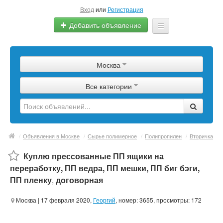
Вход
или
Регистрация
Добавить объявление
Главная
Москва
Сырье
Все категории
Изделия
Оборудование
Услуги
/
Объявления в Москве
/
Сырье полимерное
/
Полипропилен
/
Вторичка
Еще
Куплю прессованные ПП ящики на
переработку, ПП ведра, ПП мешки, ПП биг бэги,
ПП пленку
,
договорная
Москва
| 17 февраля 2020,
Георгий
, номер: 3655, просмотры: 172