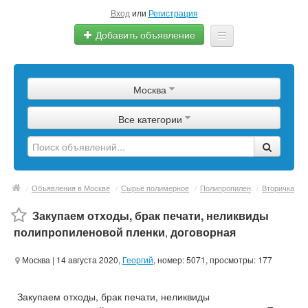
Вход
или
Регистрация
Добавить объявление
Главная
Москва
Сырье
Все категории
Изделия
Оборудование
Услуги
/
Объявления в Москве
/
Сырье полимерное
/
Полипропилен
/
Вторичка
Еще
Закупаем отходы, брак печати, неликвиды
полипропиленовой пленки
,
договорная
Москва
| 14 августа 2020,
Георгий
, номер: 5071, просмотры: 177
Закупаем отходы, брак печати, неликвиды