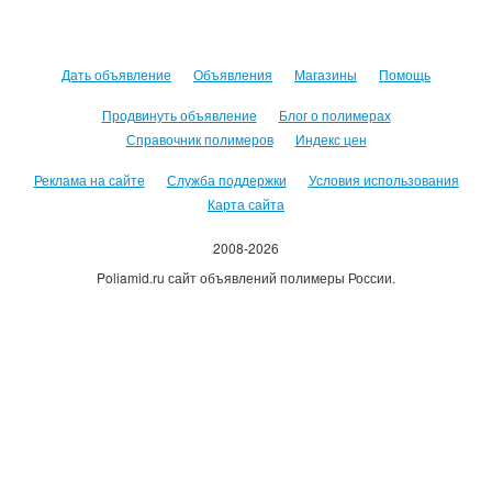
Дать объявление
Объявления
Магазины
Помощь
Продвинуть объявление
Блог о полимерах
Справочник полимеров
Индекс цен
Реклама на сайте
Служба поддержки
Условия использования
Карта сайта
2008-2026
Poliamid.ru сайт объявлений полимеры России.
Использование сайта, означает согласие с
Пользовательским
соглашением
.
Оплачивая услуги сайта, вы принимаете
оферту
.