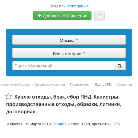
Вход
или
Регистрация
Добавить объявление
Главная
Москва
Сырье
Все категории
Изделия
Оборудование
Услуги
явления в Москве
/
Сырье полимерное
/
Полиэтилен
/
ПВД (LDPE)
/
Вторичка
Еще
Куплю отходы, брак, сбор ПНД. Канистры,
производственные отходы, обрезки, литники
,
договорная
Москва
| 19 марта 2019,
Георгий
, номер: 1729, просмотры: 256