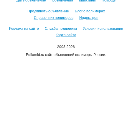
Продвинуть объявление
Блог о полимерах
Справочник полимеров
Индекс цен
Реклама на сайте
Служба поддержки
Условия использования
Карта сайта
2008-2026
Poliamid.ru сайт объявлений полимеры России.
Использование сайта, означает согласие с
Пользовательским
соглашением
.
Оплачивая услуги сайта, вы принимаете
оферту
.