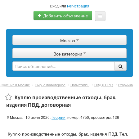
Вход
или
Регистрация
Добавить объявление
Главная
Москва
Сырье
Все категории
Изделия
Оборудование
Услуги
явления в Москве
/
Сырье полимерное
/
Полиэтилен
/
ПВД (LDPE)
/
Вторичка
Еще
Куплю производственные отходы, брак,
изделия ПВД
,
договорная
Москва
| 10 июня 2020,
Георгий
, номер: 4750, просмотры: 136
Куплю производственные отходы, брак, изделия ПВД. Тел.