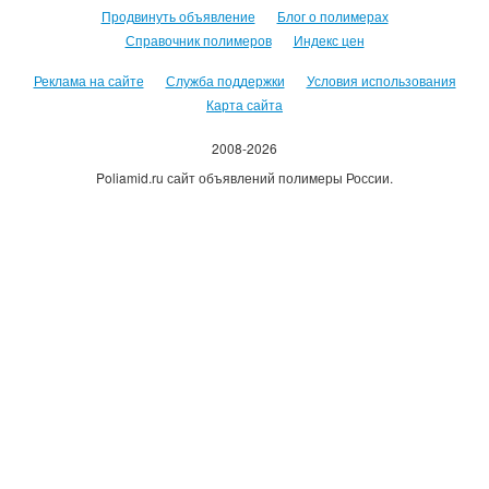
Продвинуть объявление
Блог о полимерах
Справочник полимеров
Индекс цен
Реклама на сайте
Служба поддержки
Условия использования
Карта сайта
2008-2026
Poliamid.ru сайт объявлений полимеры России.
Использование сайта, означает согласие с
Пользовательским
соглашением
.
Оплачивая услуги сайта, вы принимаете
оферту
.
Каждому зарегистрировавшемуся пользователю 500руб на счет