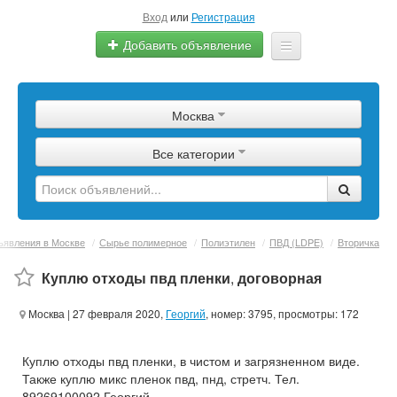
Вход
или
Регистрация
Добавить объявление
Главная
Москва
Сырье
Все категории
Изделия
Оборудование
Услуги
явления в Москве
/
Сырье полимерное
/
Полиэтилен
/
ПВД (LDPE)
/
Вторичка
Еще
Куплю отходы пвд пленки
,
договорная
Москва
| 27 февраля 2020,
Георгий
, номер: 3795, просмотры: 172
Куплю отходы пвд пленки, в чистом и загрязненном виде.
Также куплю микс пленок пвд, пнд, стретч. Тел.
89269100092 Георгий.