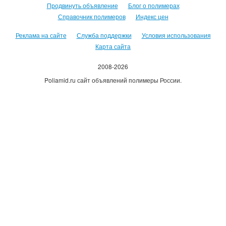
Продвинуть объявление
Блог о полимерах
Справочник полимеров
Индекс цен
Реклама на сайте
Служба поддержки
Условия использования
Карта сайта
2008-2026
Poliamid.ru сайт объявлений полимеры России.
Использование сайта, означает согласие с
Пользовательским
соглашением
.
Оплачивая услуги сайта, вы принимаете
оферту
.
Каждому зарегистрировавшемуся пользователю 500руб на счет