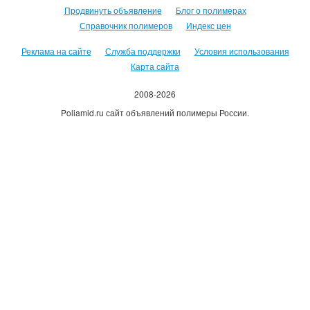
Продвинуть объявление
Блог о полимерах
Справочник полимеров
Индекс цен
Реклама на сайте
Служба поддержки
Условия использования
Карта сайта
2008-2026
Poliamid.ru сайт объявлений полимеры России.
Использование сайта, означает согласие с
Пользовательским
соглашением
.
Оплачивая услуги сайта, вы принимаете
оферту
.
Каждому зарегистрировавшемуся пользователю 500руб на счет