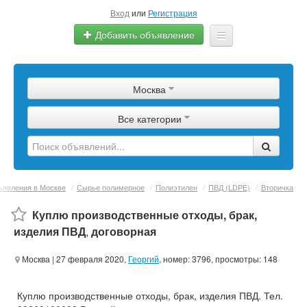
Вход
или
Регистрация
Добавить объявление
Главная
Москва
Сырье
Все категории
Изделия
Оборудование
Услуги
явления в Москве
/
Сырье полимерное
/
Полиэтилен
/
ПВД (LDPE)
/
Вторичка
Еще
Куплю производственные отходы, брак,
изделия ПВД
,
договорная
Москва
| 27 февраля 2020,
Георгий
, номер: 3796, просмотры: 148
Куплю производственные отходы, брак, изделия ПВД. Тел.