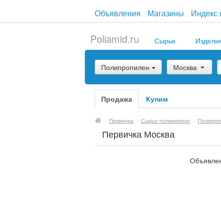
Объявления
Магазины
Индекс 
Poliamid.ru
Сырье
Издели
Полипропилен
Москва
Продажа
Купим
/
Первичка
/
Сырье полимерное
/
Полипро
Первичка Москва
Объявлен