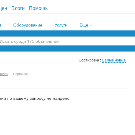
цен
Блоги
Помощь
я
Оборудование
Услуги
Еще
Сортировка :
Самые новые
пилен
/
Первичка
ий по вашему запросу не найдено