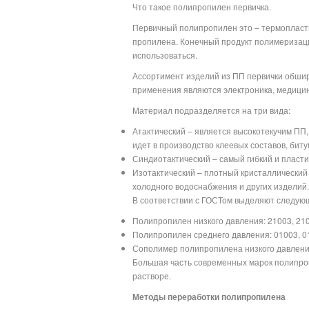
Что такое полипропилен первичка.
Первичный полипропилен это – термопласти
пропилена. Конечный продукт полимеризаци
использоваться.
Ассортимент изделий из ПП первички обшир
применения являются электроника, медицин
Материал подразделяется на три вида:
Атактический – является высокотекучим ПП,
идет в производство клеевых составов, бит
Синдиотактический – самый гибкий и пласти
Изотактический – плотный кристаллический
холодного водоснабжения и других изделий.
В соответствии с ГОСТом выделяют следую
Полипропилен низкого давления: 21003, 2100
Полипропилен среднего давления: 01003, 01
Сополимер полипропилена низкого давления
Большая часть современных марок полипроп
растворе.
Методы переработки полипропилена