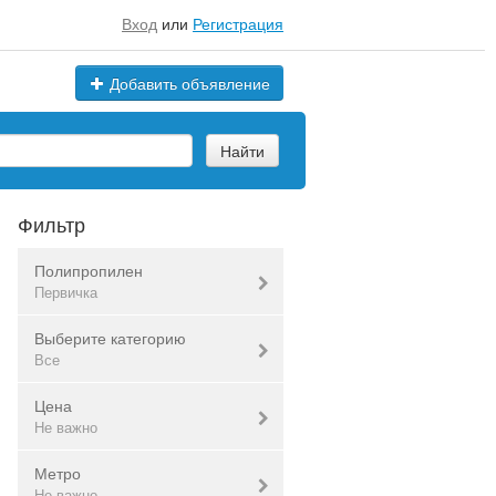
Вход
или
Регистрация
Добавить объявление
Найти
Фильтр
Полипропилен
Первичка
Выберите категорию
Первичка
Все
Вторичка
Цена
Все
Все
Не важно
Метро
Валюта:
руб.
Не важно