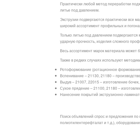
Практически любой метод переработки подх
литье под давлением.
Экструзии подвергаются практически все ма
широкий ассортимент профильных и погонажн
Только литью под давлением подвергаются
ударную прочность, изделия сложного профи
Весь ассортимент марок материала может бы
Также в редких случаях используют методик
Ротоформование (ротационное формование) 
Вспенивание – 21130, 21180 – производств
Выдув – 21007, 22015 – изготовление бочек,
Сухое прядение – 21100, 21180 – изготовле
Нанесение покрытий экструзионно-ламинато
Поиск объявлений спрос и предложения по 
полиэтилентерефталат и т.д.), оборудование