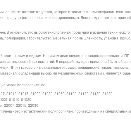
чное синтетическое вещество, которое относится к полиолефинам, изготав
и – гранулы (окрашенные или неокрашенные). Легко подвергается вторично
ен. В основном, это высокотехнологичная продукция и изделия техническог
а, полиграфия, строительство, мебельная промышленность, упаковка, прибо
 бывает вязким и жидким. На самом деле является отходом производства ПП, 
умов, антикоррозийных покрытий. В переработку идет примерно 2% от общег
чный ПП, из которого изготавливают игрушки, медицинские товары, волокна;
 материал, обладающий высокими механическими свойствами. Является сырье
щие марки полипропилена:
7, 21012, 21015, 21020, 21030, 21060, 21100, 21130, 21180, 21230;
005, 01010, 01020;
: 22007, 22015, 22030.
илена - это изотактический полипропилен, производимый на специальных к