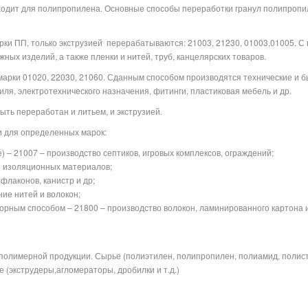
одит для полипропилена. Основные способы переработки гранул полипропил
рки ПП, только экструзией
перерабатываются: 21003, 21230, 01003,01005. С
ых изделий, а также пленки и нитей, труб, канцелярских товаров.
 марки 01020, 22030, 21060. Сданным способом производятся технические 
ля, электротехнического назначения, фитинги, пластиковая мебель и др.
ть переработан и литьем, и экструзией.
и для определенных марок:
– 21007 – производство септиков, игровых комплексов, ограждений;
о изоляционных материалов;
 флаконов, канистр и др;
ние нитей и волокон;
рным способом – 21800 – производство волокон, ламинированного картона и
полимерной продукции. Сырье (полиэтилен, полипропилен, полиамид, полис
 (экструдеры,агломераторы, дробилки и т.д.)