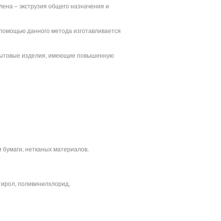
ена – экструзия общего назначения и
Южная
Новоясеневская
Пражская
 помощью данного метода изготавливается
Улица академика Янгеля
Аннино
и бытовые изделия, имеющие повышенную
Бульвар Дмитрия Донского
 бумаги, нетканых материалов.
тирол, поливинилхлорид,