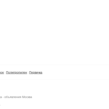
ное
Полипропилен
Первичка
а - объявления Москва
вщики.