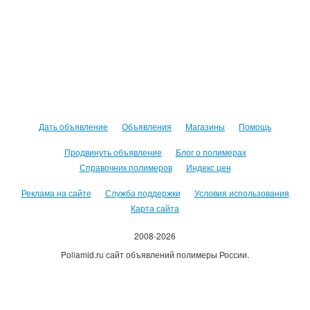
Дать объявление
Объявления
Магазины
Помощь
Продвинуть объявление
Блог о полимерах
Справочник полимеров
Индекс цен
Реклама на сайте
Служба поддержки
Условия использования
Карта сайта
2008-2026
Poliamid.ru сайт объявлений полимеры России.
Использование сайта, означает согласие с
Пользовательским
соглашением
.
Оплачивая услуги сайта, вы принимаете
оферту
.