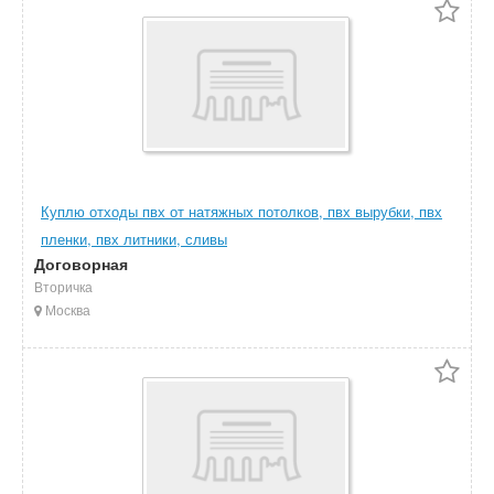
Куплю отходы пвх от натяжных потолков, пвх вырубки, пвх
пленки, пвх литники, сливы
Договорная
Вторичка
Москва