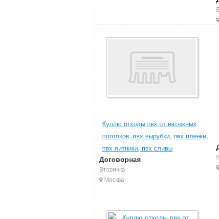
Куплю отходы пвх от натяжных
потолков, пвх вырубки, пвх пленки,
пвх литники, пвх сливы
Договорная
Вторичка
Москва