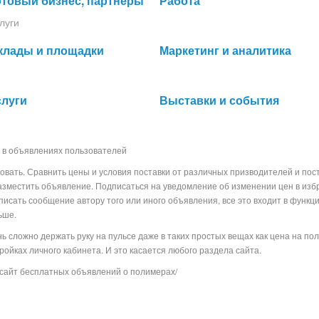
отовый бизнес, партнеры
Работа
луги
клады и площадки
Маркетинг и аналитика
слуги
Выставки и события
 в объявлениях пользователей
овать. Сравнить цены и условия поставки от различных призводителей и пос
азместить объявление. Подписаться на уведомление об изменении цен в из
аписать сообщение автору того или иного объявления, все это входит в функц
льше.
 сложно держать руку на пульсе даже в таких простых вещах как цена на по
стройках личного кабинета. И это касается любого раздела сайта.
сайт бесплатных объявлений о полимерах/