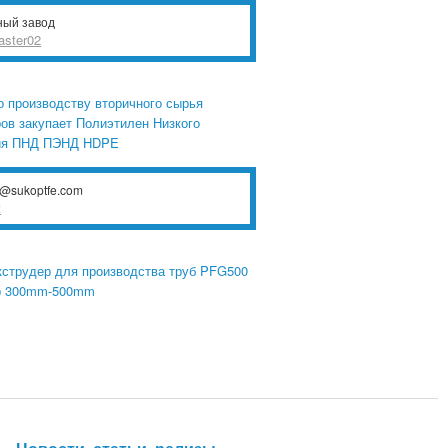
ный завод
aster02
о производству вторичного сырья
ов закупает Полиэтилен Низкого
ия ПНД ПЭНД HDPE
t@sukoptfe.com
t
струдер для производства труб PFG500
р 300mm-500mm