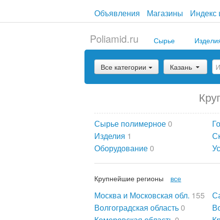
Объявления
Магазины
Индекс 
Poliamid.ru
Сырье
Издели
Все категории
Казань
Кру
Сырье полимерное
0
Г
Изделия
1
С
Оборудование
0
У
Крупнейшие регионы
все
Москва и Московская обл.
155
С
Волгоградская область
0
В
Кемеровская область
0
К