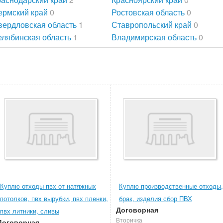
ермский край
0
Ростовская область
0
вердловская область
1
Ставропольский край
0
елябинская область
1
Владимирская область
0
Куплю отходы пвх от натяжных
Куплю производственные отходы,
потолков, пвх вырубки, пвх пленки,
брак, изделия сбор ПВХ
Договорная
пвх литники, сливы
Вторичка
Договорная