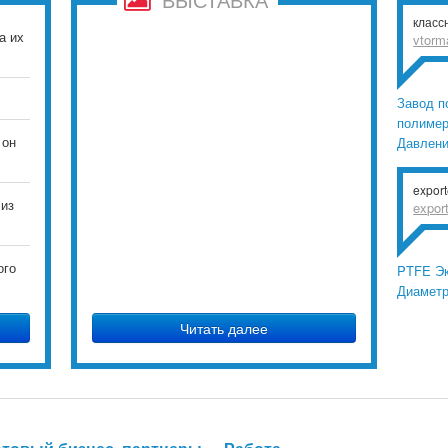
класс
а их
vtorm
Завод п
полимер
 он
Давлен
expor
 из
expor
ого
PTFE Эк
Диамет
Читать далее