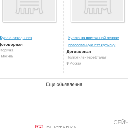
Куплю отходы пвх
Куплю на постоянной основе
Договорная
прессованную пэт бутылку
Вторичка
Договорная
Москва
Полиэтилентерефталат
Москва
Еще объявления
СЕЙ
ВЫСТАВКА