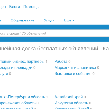
цен
Блоги
Помощь
я
Оборудование
Услуги
Еще
пнейшая доска бесплатных объявлений - Ка
отовый бизнес, партнеры
1
Работа
0
клады и площадки
0
Маркетинг и аналитика
0
слуги
0
Выставки и события
0
анкт-Петербург и область
1
Алтайский край
0
оронежская область
0
Иркутская область
0
раснодарский край
2
Красноярский край
0