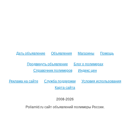
Дать объявление
Объявления
Магазины
Помощь
Продвинуть объявление
Блог о полимерах
Справочник полимеров
Индекс цен
Реклама на сайте
Служба поддержки
Условия использования
Карта сайта
2008-2026
Poliamid.ru сайт объявлений полимеры России.
Использование сайта, означает согласие с
Пользовательским
соглашением
.
Оплачивая услуги сайта, вы принимаете
оферту
.