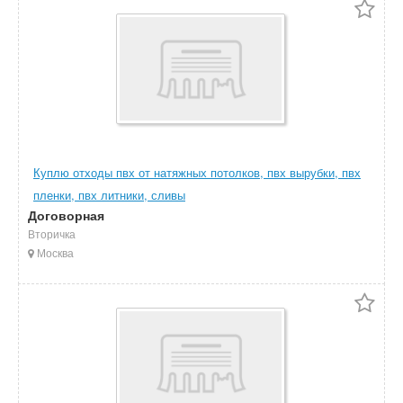
Куплю отходы пвх от натяжных потолков, пвх вырубки, пвх
пленки, пвх литники, сливы
Договорная
Вторичка
Москва